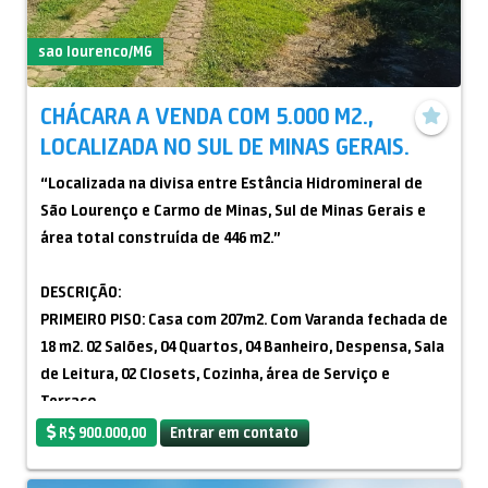
sao lourenco/MG
CHÁCARA A VENDA COM 5.000 M2.,
LOCALIZADA NO SUL DE MINAS GERAIS.
“Localizada na divisa entre Estância Hidromineral de
São Lourenço e Carmo de Minas, Sul de Minas Gerais e
área total construída de 446 m2.”
DESCRIÇÃO:
PRIMEIRO PISO: Casa com 207m2. Com Varanda fechada de
18 m2. 02 Salões, 04 Quartos, 04 Banheiro, Despensa, Sala
de Leitura, 02 Closets, Cozinha, área de Serviço e
Terraço.
SEGUNDO PISO: Área Fechada com banheiro com área de
R$ 900.000,00
Entrar em contato
135 m2.
CONSTRUÇÕES EXTERNAS: