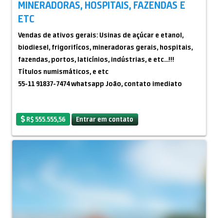
MINERADORAS, HOSPITAIS, FAZENDAS E
#FelliniConsultoria #ImovelRural #PropriedadeRuralRS
ETC
#FazendaAVenda #EstanciaAVenda #InvestimentoAgro
Vendas de ativos gerais: Usinas de açúcar e etanol,
#CampoGaucho #TerrasRurais #SulDoBrasilRural
biodiesel, frigorifícos, mineradoras gerais, hospitais,
#UruguaiRural #ParaguaiRural #Pecuaria #Agricultura
fazendas, portos, laticínios, indústrias, e etc...!!!
#TerraParaProducao #PatrimonioRural
Títulos numismáticos, e etc
#ImovelRuralBrasil #NegociosRurais
55-11 91837-7474 whatsapp João, contato imediato
#InvestimentoEmTerras #AgronegocioRS
#PropriedadeInternacional
R$ 555.555,56
Entrar em contato
Nossos Imóveis e atendimento são Premium se você
vai comprar ou vender imóvel rural venha ao lugar certo
e na Fellini consultoria.