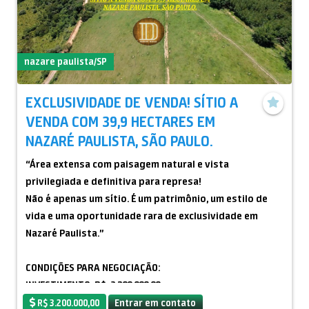
nazare paulista/SP
EXCLUSIVIDADE DE VENDA! SÍTIO A
VENDA COM 39,9 HECTARES EM
NAZARÉ PAULISTA, SÃO PAULO.
“Área extensa com paisagem natural e vista
privilegiada e definitiva para represa!
Não é apenas um sítio. É um patrimônio, um estilo de
vida e uma oportunidade rara de exclusividade em
Nazaré Paulista.”
CONDIÇÕES PARA NEGOCIAÇÃO:
INVESTIMENTO: R$-3.200.000,00
Estuda Permuta e aceita veículo na negociação.
R$ 3.200.000,00
Entrar em contato