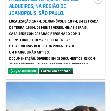
ALQUEIRES, NA REGIÃO DE
JOANOPOLIS, SÃO PAULO.
LOCALIZAÇÃO: 16 KM. DE JOANÓPOLIS, 10 KM; EM ESTRADA
DE TERRA, 19 KM; DE MONTE VERDE, MINAS GERAIS.
CASA SEDE COM CASARÃO REFORMADO COM 3
DORMITÓRIOS E DEMAIS DEPENDÊNCIAS.
03 CACHOEIRAS DENTRO DA PROPRIEDADE.
UM MANGUEIRÃO ANTIGO.
DOCUMENTAÇÃO: DIVIDIDO EM 03 DOCUMENTOS. 02 COM
68,38ALQUEIRES e 01 COM APROXIMADAMENTE 30,0
ALQUEIRES.
R$ 6.500.000,00
Entrar em contato
PARA MAIORES INFORMAÇÕES E VISITA: Consulte-nos
através do WhatsApp: (13)99726.0772
Dante M. Neto. CRECI/SP: 30.031
Ref.:F547C
ATENÇÃO! Todas as informações foram fornecidas
diretamente pelo nosso parceiro na região, sendo que,