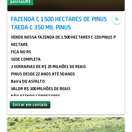
pelotas/RS
FAZENDA C 1500 HECTARES DE PINUS
TAEDA C 350 MIL PINUS
VENDO NOSSA FAZENDA DE 1.500 HECTARES C 220 PINUS P
HECTARE.
FICA NO RS
SEDE COMPLETA
3 SERRARIAS DE R$ 35 MILHÕES DE REAIS
PINUS DESDE 22 ANOS ATÉ 50 ANOS
Beira DO ASFALTO
VALOR R$ 300 MILHÕES DE REAIS
NÃO ATENDO CORRETORES
SOMENTE APRESENTO C PROPOSTA DOCUMENTAL E PROVA
Entrar em contato
DE FUNDOS
DE NOSSA FAMÍLIA
11 99229 4927