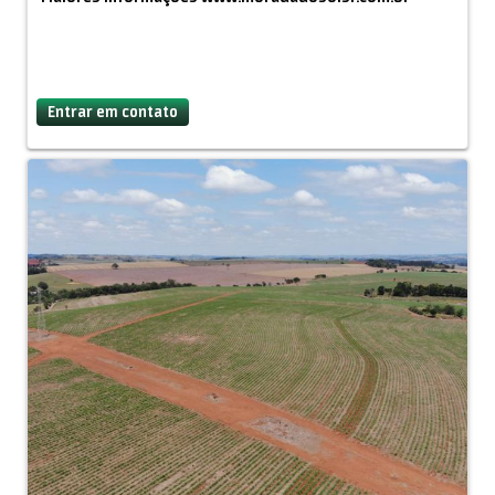
Dante M. Neto. CRECI/SP: 30.031
Ref.:F547C
ATENÇÃO! Todas as informações foram fornecidas
diretamente pelo nosso parceiro na região, sendo que,
Entrar em contato
demais informações, serão fornecidas diretamente ao
real interessado. No ato das consultas, as condições e
informações, serão confirmadas e poderão ser
alteradas, mudadas ou canceladas, a qualquer
momento.
DISPENSAMOS CURIOSOS!