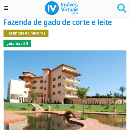
Fazenda de gado de corte e leite
Fazendas e Chácaras
goiania / GO