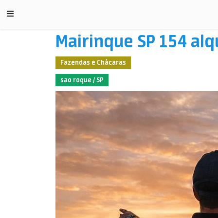
Mairinque SP 154 alq
Fazendas e Chácaras
sao roque / SP