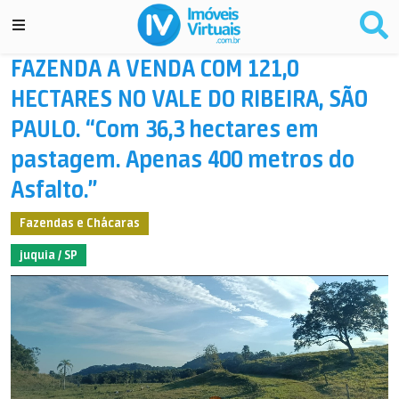
FAZENDA A VENDA COM 121,0
HECTARES NO VALE DO RIBEIRA, SÃO
PAULO. “Com 36,3 hectares em
pastagem. Apenas 400 metros do
Asfalto.”
Fazendas e Chácaras
juquia / SP