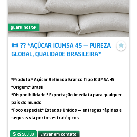
Todos os documentos apresentados devem ter data
SÓ ENVIAR DOCUMENTAÇÃO POR E-MAIL??
de emissão dentro dos últimos 30 (trinta) dias.
Qualquer documento com data superior a esse período
guarulhos/SP
poderá ser recusado, gerando demora na tratativa.
## ?? *AÇÚCAR ICUMSA 45 — PUREZA
Após o recebimento e análise dos documentos e Due
GLOBAL, QUALIDADE BRASILEIRA*
Diligence, serão iniciadas as tratativas formais.
Documentos somente por e-mail.
*Produto:* Açúcar Refinado Branco Tipo ICUMSA 45
Meet entre comprador e vendedor ???? somente após
*Origem:* Brasil
assinaturas de SPA - NCNDA ??
*Disponibilidade:* Exportação imediata para qualquer
país do mundo
*Foco especial:* Estados Unidos — entregas rápidas e
seguras via portos estratégicos
?? *Alta Pureza:* Açúcar branco com padrão
R$ 500,00
Entrar em contato