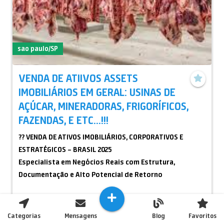
sao paulo/SP
VENDA DE ATIIVOS ASSETS
IMOBILIÁRIOS EM GERAL: USINAS DE
AÇÚCAR, MINERADORAS, FRIGORÍFICOS,
FAZENDAS, E ETC...!!!
?? VENDA DE ATIVOS IMOBILIÁRIOS, CORPORATIVOS E
ESTRATÉGICOS – BRASIL 2025
Especialista em Negócios Reais com Estrutura,
Documentação e Alto Potencial de Retorno
Atuamos em todo o Brasil com a comercialização e
assessoria técnica de ativos imobiliários e
Categorias
Mensagens
Blog
Favoritos
R$ 1.000.000.000,00
Entrar em contato