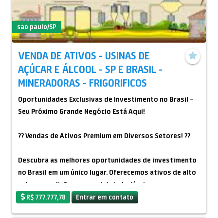
?? Destilarias
?? Mineradoras Diversas
sao paulo/SP
?? Commodities Disponíveis:
VENDA DE ATIVOS - USINAS DE
AÇÚCAR E ÁLCOOL - SP E BRASIL -
?? Açúcar (ICUMSA 45, VHP, etc.)
MINERADORAS - FRIGORIFICOS
?? AU – Ouro
Oportunidades Exclusivas de Investimento no Brasil –
Seu Próximo Grande Negócio Está Aqui!
?? Minérios em geral (ferro, manganês, cobre, níquel,
entre outros)
?? Vendas de Ativos Premium em Diversos Setores! ??
?? Produtos sob demanda, conforme consulta
Descubra as melhores oportunidades de investimento
específica
no Brasil em um único lugar. Oferecemos ativos de alto
valor e condições comerciais imbatíveis para
?? MODO-OPERANDI DAS NEGOCIAÇÕES INTERNACIONAIS ??
aquisições em setores estratégicos:
R$ 777.777,78
Entrar em contato
Seguindo padrões globais de compliance e segurança,
cada operação é estruturada com transparência total: