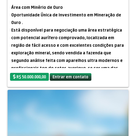
*Telefone/WhatsApp:* +55 11 91620-8185
Área com Minério de Ouro
*Site:* [www.douradocapital.com.br]
Oportunidade Única de Investimento em Mineração de
Ouro .
Está disponível para negociação uma área estratégica
com potencial aurífero comprovado, localizada em
região de fácil acesso e com excelentes condições para
exploração mineral, sendo vendida a fazenda que
segundo análise feita com aparelhos ultra modernos e
profissionais top do setor, averiguo-se ser uma das
maiores jazidas do estado do Pará.
R$ 50.000.000,00
Entrar em contato
Características da área:
Área total: 22 ALqueires ou 106 hectares.
Localização: Tucumã - Pará.
Documentação: A área não foi requerida ainda, mas é
registrada no cartório.
Potencial mineral: estudos preliminares e análises
indicam presença significativa de minérios de ouroe