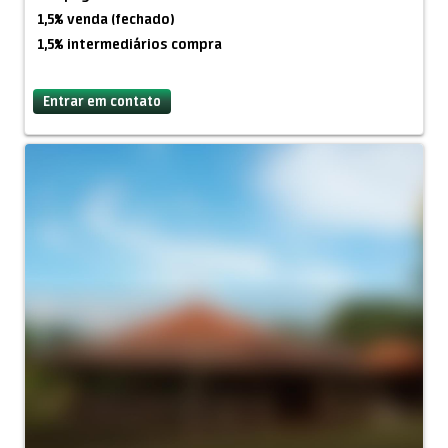
1,5% venda (fechado)
1,5% intermediários compra
QUANTIDADE
Entrar em contato
Mínima: 1 tonelada
GARANTIAS
1. BG MT760
2. SBLC MT760
3. DLC MT700
4. MT103 ON LEDGER TO LEDGER (apenas com New York
Mellon Bank & Bank of America)
5. MT799 BLOCKED FUNDS
DOCUMENTOS
Enviar CIS pagador
CIS intermediários
Enviar para fazer contrato extensivo também