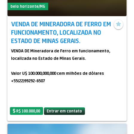
?? Atenção:
belo horizonte/MG
Negociação somente dentro das condições
apresentadas. Pagamento inicial de 30% obrigatório na
VENDA DE MINERADORA DE FERRO EM
assinatura do contrato.
FUNCIONAMENTO, LOCALIZADA NO
ESTADO DE MINAS GERAIS.
?? Disponibilidade
VENDA DE Mineradora de Ferro em funcionamento,
Estoque pronto para negociação imediata e embarque.
localizada no Estado de Minas Gerais.
Preço do Euro no dia 25/08/2025 - R$ 6,31
Valor U$ 100.000,000,000 cem milhões de dólares
+55(22)99292-6507
?? Interessados favor entrar em contato para mais
informações e formalização da proposta.
R$ 100.000,00
Entrar em contato