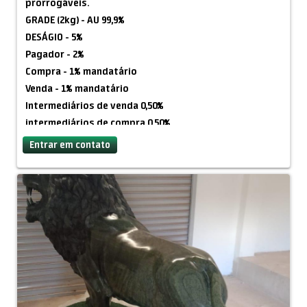
prorrogáveis.
?? E-mail: contato@douradocapital.com.br
GRADE (2kg) - AU 99,9%
DESÁGIO - 5%
Obs: Trabalhamos exclusivamente com contrato de
Pagador - 2%
parceria, garantindo segurança e clareza para todas as
Compra - 1% mandatário
partes envolvidas.
Venda - 1% mandatário
Intermediários de venda 0,50%
intermediários de compra 0,50%
Entrar em contato
Pagamento em espécie, (dinheiro no chão) ou PIX.
Retirar no centro de São Paulo.
Pode ser Pix.
CIS do comprador, CIS do mandatário, e carta do
mandatário, LOI de acordo com a grade.
Após aprovação da documentação, será feito uma
vídeo chamada, de um lado faz a prova de vida do AU,
do outro lado demonstra a prova de fundos,
capacidade de comprar/pagar, somente PIX ou dinheiro