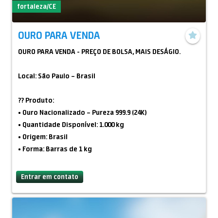
fortaleza/CE
Obs.: É NECESSÁRIO A DOCUMENTAÇÃO. VENDA REAL
OURO PARA VENDA
OURO PARA VENDA - PREÇO DE BOLSA, MAIS DESÁGIO.
Local: São Paulo – Brasil
?? Produto:
• Ouro Nacionalizado – Pureza 999.9 (24K)
• Quantidade Disponível: 1.000 kg
• Origem: Brasil
• Forma: Barras de 1 kg
?? Entrega:
Entrar em contato
• Casas de custódia credenciadas (Brinks, Prosegur,
SantanaSeg)
• Outras opções mediante consulta prévia