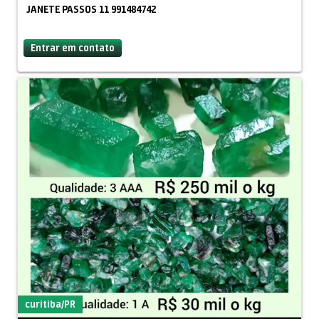
em um setor sólido, com alta demanda internacional e
JANETE PASSOS 11 991484742
grande potencial de retorno.
Negociação direta possível com proprietário mas
Entrar em contato
aceitamos intermediários sérios.
Entre em contato para mais informações, laudos
disponíveis e detalhes da área.
Contato: Paulo Sérgio Luz /Celular /Zap: (73)99935-1398e-
mail: pluzdigital@yahoo.com
curitiba/PR