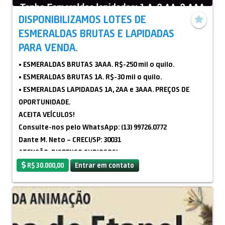
DISPONIBILIZAMOS LOTES DE
ESMERALDAS BRUTAS E LAPIDADAS
PARA VENDA.
• ESMERALDAS BRUTAS 3AAA. R$-250 mil o quilo.
• ESMERALDAS BRUTAS 1A. R$-30 mil o quilo.
• ESMERALDAS LAPIDADAS 1A, 2AA e 3AAA. PREÇOS DE
OPORTUNIDADE.
ACEITA VEÍCULOS!
Consulte-nos pelo WhatsApp: (13) 99726.0772
Dante M. Neto – CRECI/SP: 30031
ATENÇÃO: DISPENSO CURIOSOS!
ATENÇÃO CORRETORES! Faço parceria com corretor
R$ 30.000,00
Entrar em contato
inscrito no CRECI e que estiver direto com o real
interessado.