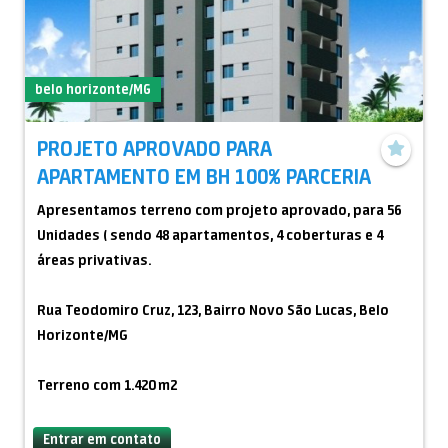
Diamantes em Goiás.
Maiores informação pelo Whatsapp 15 99835-2726
Carlos Bueno
========
belo horizonte/MG
Bom dia amigo(a)s e Corretore(a)s Tenho para Venda
Prédio Comercial com Renda, Haras, Hípica, Casa em
PROJETO APROVADO PARA
Condomínio de Alto Padrão Mobiliada, Parque Aquático
APARTAMENTO EM BH 100% PARCERIA
em Goiás, Mineradora de água, aviões, Hangares,
Terreno para Loteamento populares em Itu e outros,
Apresentamos terreno com projeto aprovado, para 56
tenho um Lote de Joias para venda, tenho Lote de
Unidades ( sendo 48 apartamentos, 4 coberturas e 4
Pedras Preciosas em São Paulo, tenho lote de
áreas privativas.
Diamantes em Goiás.
Maiores informação pelo Whatsapp 15 99835-2726
Rua Teodomiro Cruz, 123, Bairro Novo São Lucas, Belo
Carlos Bueno
Horizonte/MG
Terreno com 1.420 m2
Valor pedido: R$ 2.500.000.00
Entrar em contato