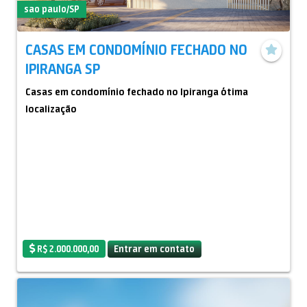
sao paulo/SP
- Lavanderia
- 3 quartos de materiais diversos
CASAS EM CONDOMÍNIO FECHADO NO
Condomínio R$ 900,00 com cota extra
IPIRANGA SP
Sem cota extra R$ 680,00
Casas em condomínio fechado no Ipiranga ótima
IPTU R$ 279,00 mês ou R$ 3.348,00 ano
localização
R$ 2.000.000,00
Entrar em contato