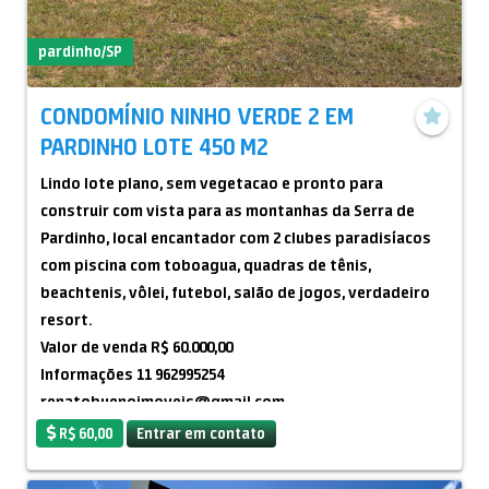
pardinho/SP
CONDOMÍNIO NINHO VERDE 2 EM
PARDINHO LOTE 450 M2
Lindo lote plano, sem vegetacao e pronto para
construir com vista para as montanhas da Serra de
Pardinho, local encantador com 2 clubes paradisíacos
com piscina com toboagua, quadras de tênis,
beachtenis, vôlei, futebol, salão de jogos, verdadeiro
resort.
Valor de venda R$ 60.000,00
Informações 11 962995254
renatobuenoimoveis@gmail.com
CRECI-SP 100.835
R$ 60,00
Entrar em contato