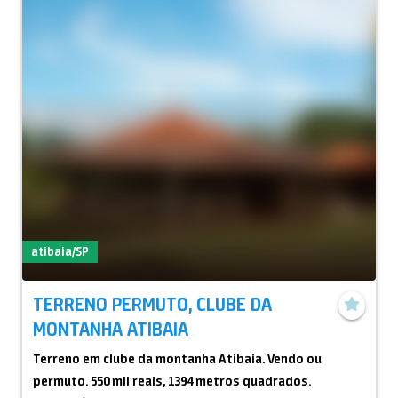
PRAZO DE ENTREGA: SETEMBRO DE 2024.
Maiores informações: (13) 99726.0772 – WhatsApp
Dante M. Neto – CRECI/SP: 30.031
Ref.: F0112A-C
ATENÇÃO! Todas as informações e preço são fornecidos
diretamente pelo proprietário ou por parceiros
cadastrados. No ato das consultas, as condições e
informações apresentadas inicialmente, serão
confirmadas e poderão ser alteradas, mudadas ou
cancelada a negociação, a qualquer momento.
OBSERVAÇÃO: SÓ ACEITAMOS PARCERIA SE O CORRETOR
ESTIVER DIRETO COM O REAL INTERESSADO.
atibaia/SP
TERRENO PERMUTO, CLUBE DA
MONTANHA ATIBAIA
Terreno em clube da montanha Atibaia. Vendo ou
permuto. 550 mil reais, 1394 metros quadrados.