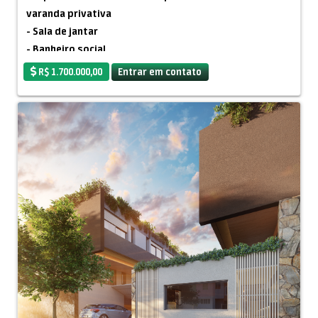
varanda privativa
- Sala de jantar
- Banheiro social
- Varanda
R$ 1.700.000,00
Entrar em contato
- Dispensa
- Garagem coberta para 3 carros
- Sala de TV com lavabo
- Cozinha com ilha
- Sala de estar com lareira a gás
- Piscina com prainha
- Sauna
- Banheira de hidromassagem
- Área gourmet com churrasqueira, forno a lenha,
banheiro e lavabo.
- Pomar
- Canil