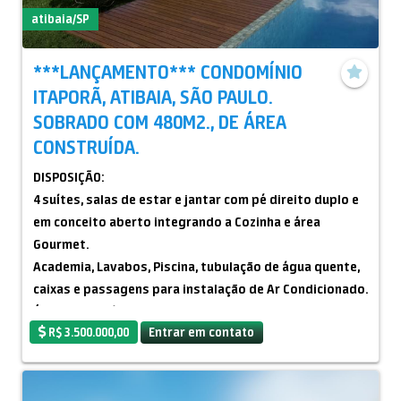
atibaia/SP
***LANÇAMENTO*** CONDOMÍNIO
ITAPORÃ, ATIBAIA, SÃO PAULO.
SOBRADO COM 480M2., DE ÁREA
CONSTRUÍDA.
DISPOSIÇÃO:
4 suítes, salas de estar e jantar com pé direito duplo e
em conceito aberto integrando a Cozinha e área
Gourmet.
Academia, Lavabos, Piscina, tubulação de água quente,
caixas e passagens para instalação de Ar Condicionado.
Área Construída: 480,00m2.
R$ 3.500.000,00
Entrar em contato
Tipo de construção: Alvenaria em fino acabamento.
Área do terreno: 750,00m2.
Valor para venda: R$-3.500.000,00