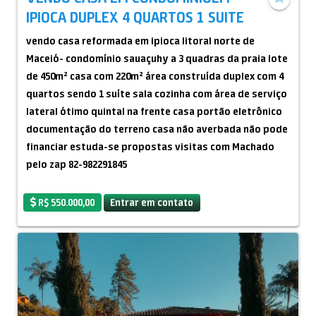
IPIOCA DUPLEX 4 QUARTOS 1 SUITE
vendo casa reformada em ipioca litoral norte de
Maceió- condomínio sauaçuhy a 3 quadras da praia lote
de 450m² casa com 220m² área construída duplex com 4
quartos sendo 1 suíte sala cozinha com área de serviço
lateral ótimo quintal na frente casa portão eletrônico
documentação do terreno casa não averbada não pode
financiar estuda-se propostas visitas com Machado
pelo zap 82-982291845
R$ 550.000,00
Entrar em contato