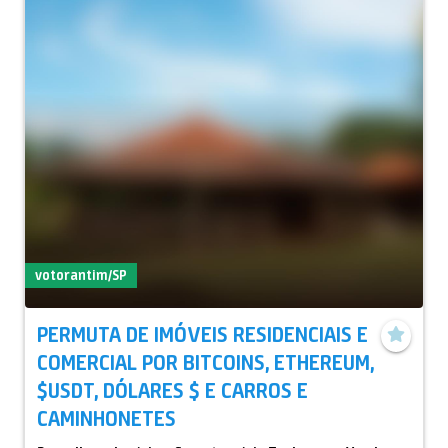
votorantim/SP
PERMUTA DE IMÓVEIS RESIDENCIAIS E
COMERCIAL POR BITCOINS, ETHEREUM,
$USDT, DÓLARES $ E CARROS E
CAMINHONETES