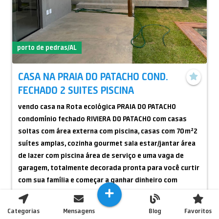
porto de pedras/AL
CASA NA PRAIA DO PATACHO COND.
FECHADO 2 SUITES PISCINA
vendo casa na Rota ecológica PRAIA DO PATACHO
condomínio fechado RIVIERA DO PATACHO com casas
soltas com área externa com piscina, casas com 70 m²2
suítes amplas, cozinha gourmet sala estar/jantar área
de lazer com piscina área de serviço e uma vaga de
garagem, totalmente decorada pronta para você curtir
com sua família e começar a ganhar dinheiro com
locações por temporada
VALOR DO IMÓVEL R$ 460 mil quitada consulte Machado
Categorias
Mensagens
Blog
Favoritos
pelo zap 82-982291845 para agendar visita ou conhecer
R$ 460.000,00
Entrar em contato