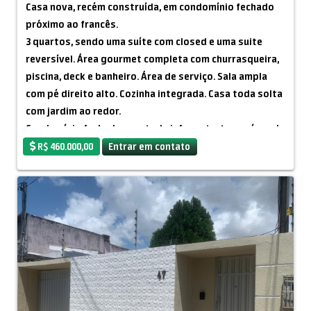
Casa nova, recém construída, em condomínio fechado
próximo ao francês.
3 quartos, sendo uma suíte com closed e uma suite
reversível. Área gourmet completa com churrasqueira,
piscina, deck e banheiro. Área de serviço. Sala ampla
com pé direito alto. Cozinha integrada. Casa toda solta
com jardim ao redor.
Condomínio fechado com toda infra estrutura e área de
lazer com quadras, piscina, salão de festas, guarita
R$ 460.000,00
Entrar em contato
com segurança, ronda. Condomínio em plena expansão,
já com vários moradores e muitas casas em
construção.
Condomínio porto monte.
Toda legalizada pronta para financiar com 100 m² area
construida em lote de 200 m²
visitas com Machado pelo zap 82-982291845