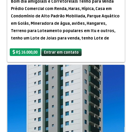
Bom dia amigo(a)s e Corretore(a)s Tenho para Venda
Prédio Comercial com Renda, Haras, Hípica, Casa em
Condomínio de Alto Padrão Mobiliada, Parque Aquático
em Goiás, Mineradora de água, aviões, Hangares,
Terreno para Loteamento populares em Itu e outros,
tenho um Lote de Joias para venda, tenho Lote de
Pedras Preciosas em São Paulo, tenho lote de
R$ 16.000,00
Entrar em contato
Diamantes em Goiás.
Maiores informação pelo Whatsapp 15 99835-2726
Carlos Bueno
===========
Bom dia amigo(a)s e Corretore(a)s Tenho para Venda
Prédio Comercial com Renda, Haras, Hípica, Casa em
Condomínio de Alto Padrão Mobiliada, Parque Aquático
em Goiás, Mineradora de água, aviões, Hangares,
Terreno para Loteamento populares em Itu e outros,
tenho um Lote de Joias para venda, tenho Lote de
Pedras Preciosas em São Paulo, tenho lote de