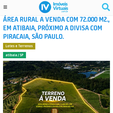
ÁREA RURAL A VENDA COM 72.000 M2.,
EM ATIBAIA, PRÓXIMO A DIVISA COM
PIRACAIA, SÃO PAULO.
Lotes e Terrenos
atibaia / SP