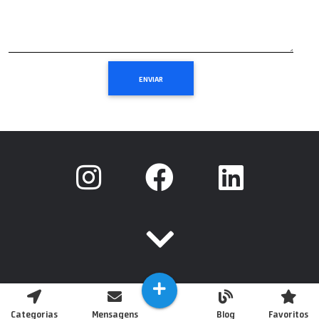
Categorias
Mensagens
Blog
Favoritos
Copyright © 2020 Todos os Direitos Reservados