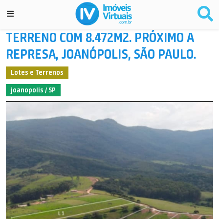
TERRENO COM 8.472M2. PRÓXIMO A
REPRESA, JOANÓPOLIS, SÃO PAULO.
Lotes e Terrenos
joanopolis / SP