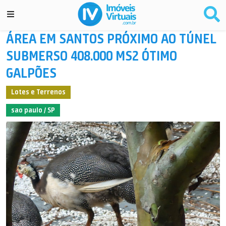
ÁREA EM SANTOS PRÓXIMO AO TÚNEL
SUBMERSO 408.000 MS2 ÓTIMO
GALPÕES
Lotes e Terrenos
sao paulo / SP