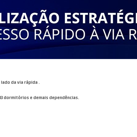
lado da via rápida .
03 dormitórios e demais dependências.