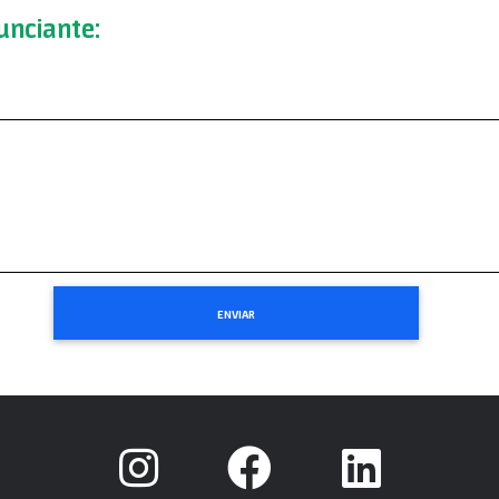
nciante: