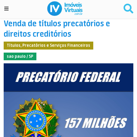
Venda de títulos precatórios e
direitos creditórios
Títulos, Precatórios e Serviços Financeiros
sao paulo / SP