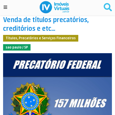
Venda de títulos precatórios,
creditórios e etc...
Títulos, Precatórios e Serviços Financeiros
sao paulo / SP