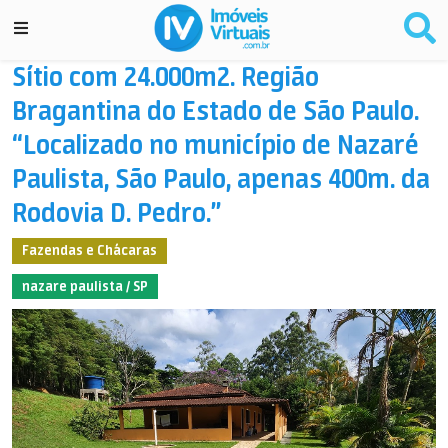
Sítio com 24.000m2. Região
Bragantina do Estado de São Paulo.
“Localizado no município de Nazaré
Paulista, São Paulo, apenas 400m. da
Rodovia D. Pedro.”
Fazendas e Chácaras
nazare paulista / SP