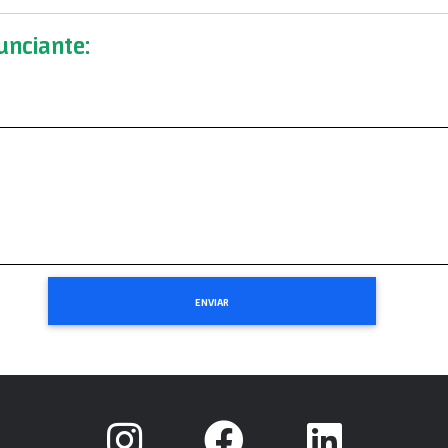
nciante: