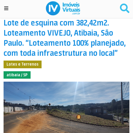
Lote de esquina com 382,42m2.
Loteamento VIVEJO, Atibaia, São
Paulo. “Loteamento 100% planejado,
com toda infraestrutura no local”
Lotes e Terrenos
atibaia / SP