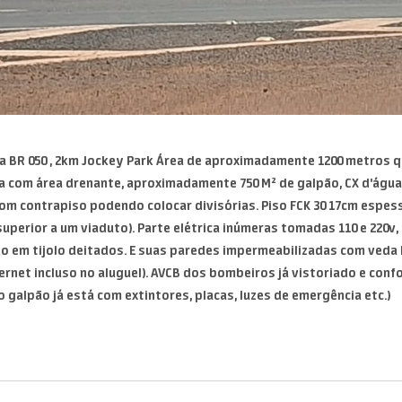
a BR 050 , 2km Jockey Park Área de aproximadamente 1200 metros 
com área drenante, aproximadamente 750 M² de galpão, CX d'água Met
com contrapiso podendo colocar divisórias. Piso FCK 30 17cm espess
uperior a um viaduto). Parte elétrica inúmeras tomadas 110 e 220v, 
do em tijolo deitados. E suas paredes impermeabilizadas com veda 
Internet incluso no aluguel). AVCB dos bombeiros já vistoriado e co
o galpão já está com extintores, placas, luzes de emergência etc.)