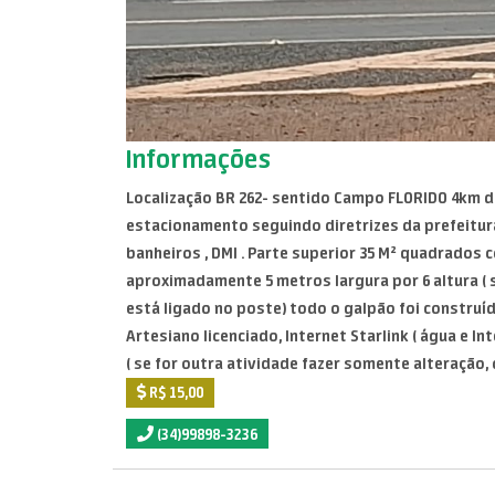
Informações
Localização BR 262- sentido Campo FLORIDO 4km d
estacionamento seguindo diretrizes da prefeitura 
banheiros , DMl . Parte superior 35 M² quadrados 
aproximadamente 5 metros largura por 6 altura ( s
está ligado no poste) todo o galpão foi construí
Artesiano licenciado, Internet Starlink ( água e 
( se for outra atividade fazer somente alteração, 
R$ 15,00
(34)99898-3236