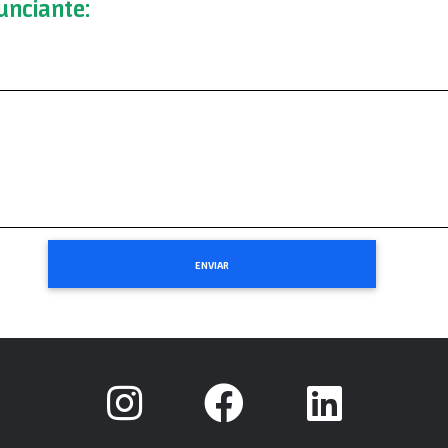
nciante: