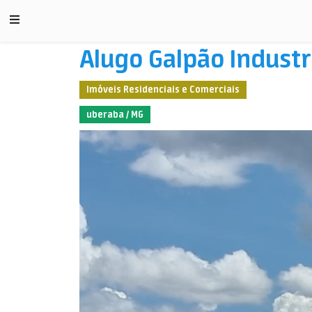
Alugo Galpão Indust
Imóveis Residenciais e Comerciais
uberaba / MG