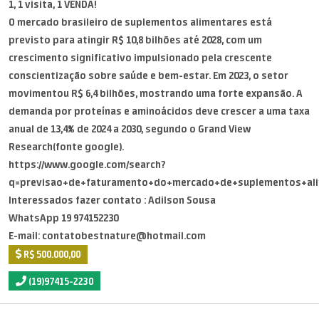
1, 1 visita, 1 VENDA!
O mercado brasileiro de suplementos alimentares está
previsto para atingir R$ 10,8 bilhões até 2028, com um
crescimento significativo impulsionado pela crescente
conscientização sobre saúde e bem-estar. Em 2023, o setor
movimentou R$ 6,4 bilhões, mostrando uma forte expansão. A
demanda por proteínas e aminoácidos deve crescer a uma taxa
anual de 13,4% de 2024 a 2030, segundo o Grand View
Research(fonte google).
https://www.google.com/search?
q=previsao+de+faturamento+do+mercado+de+suplementos+ali
Interessados fazer contato : Adilson Sousa
WhatsApp 19 974152230
E-mail: contatobestnature@hotmail.com
R$ 500.000,00
(19)97415-2230