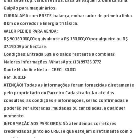
Uma sede top. Vários retiros. Casa de vaqueiro. Uma cantina.
Galpão para maquinários.
CURRALAMA com BRETE, balança, embarcador de primeira linha.
8 km de corredor e Energia trifásica.
VALOR PEDIDO PARA VENDA:
R$ 90.180.000,00 equivalente a R$ 180.000,00 por alqueire ou R$
37.190,09 por hectare.
Condições: Entrada 50% e o saldo restante a combinar.
Maiores informações: WhatsApp: (13) 99726.0772
Dante Micheline Neto – CRECI: 30.031
Ref.: JC010F
ATENÇÃO! Todas as informações foram fornecidas diretamente
pelo proprietário ou Parceiro Cadastrado. No ato das
consultas, as condições e informações, serão confirmadas e
poderão ser alteradas, mudadas ou canceladas, a qualquer
momento.
INFORMAÇÃO AOS PARCEIROS: Só atendemos corretores
credenciados junto ao CRECI e que estejam diretamente com o