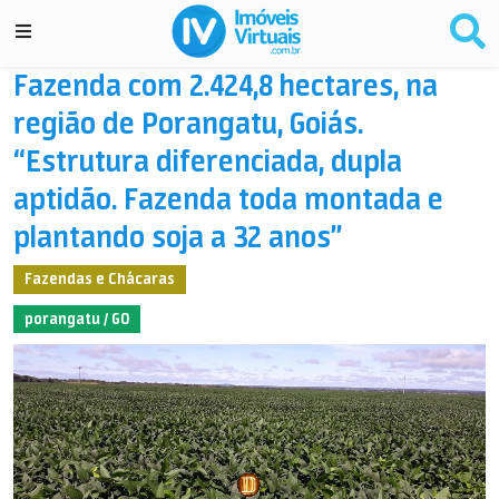
Fazenda com 2.424,8 hectares, na
região de Porangatu, Goiás.
“Estrutura diferenciada, dupla
aptidão. Fazenda toda montada e
plantando soja a 32 anos”
Fazendas e Chácaras
porangatu / GO