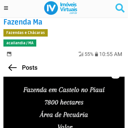
Fazenda Ma
Fazendas e Chácaras
acailandia / MA