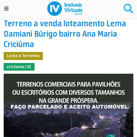
Terreno a venda loteamento Lema
Damiani Búrigo bairro Ana Maria
Criciúma
Lotes e Terrenos
criciuma / SC