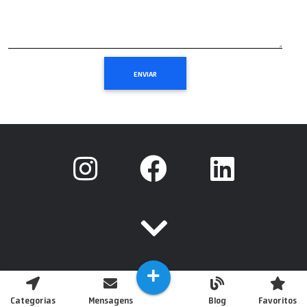
Categorias
Mensagens
Blog
Favoritos
Copyright © 2020 Todos os Direitos Reservados