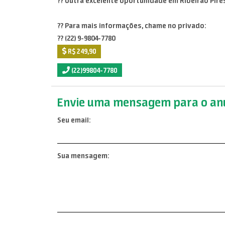
?? Outra excelente oportunidade em Ribeirão Pires– 
?? Para mais informações, chame no privado:
?? (22) 9-9804-7780
R$ 249,90
(22)99804-7780
Envie uma mensagem para o anu
Seu email:
Sua mensagem: