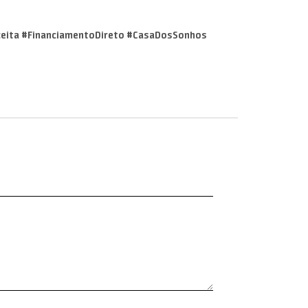
ceita #FinanciamentoDireto #CasaDosSonhos