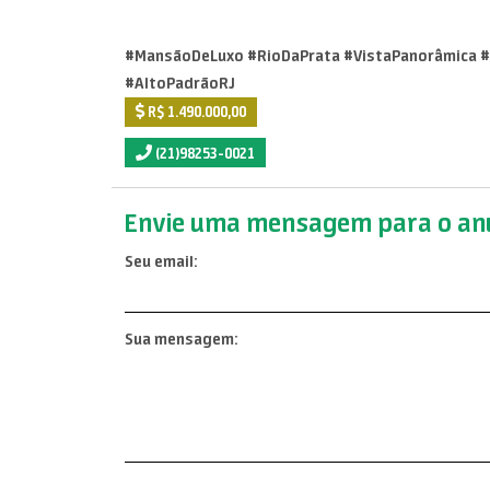
#MansãoDeLuxo #RioDaPrata #VistaPanorâmica #
#AltoPadrãoRJ
R$ 1.490.000,00
(21)98253-0021
Envie uma mensagem para o anu
Seu email:
Sua mensagem: