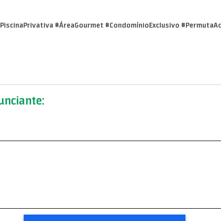
PiscinaPrivativa #ÁreaGourmet #CondomínioExclusivo #PermutaA
nciante: