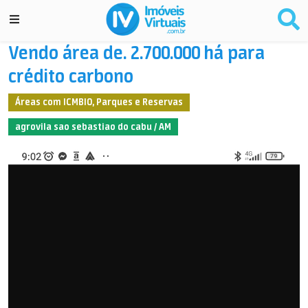
Vendo área de. 2.700.000 há para
crédito carbono
Áreas com ICMBIO, Parques e Reservas
agrovila sao sebastiao do cabu / AM