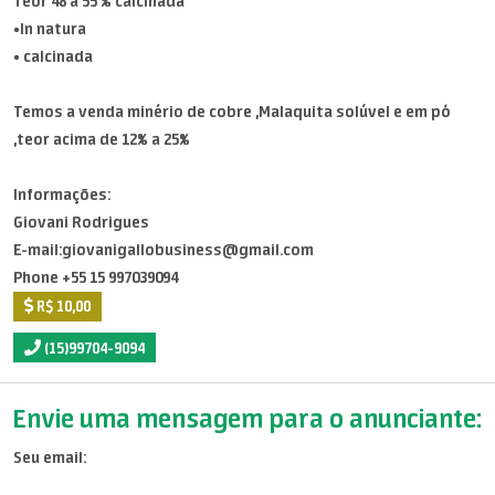
Teor 48 a 55 % calcinada
•In natura
• calcinada
Temos a venda minério de cobre ,Malaquita solúvel e em pó
,teor acima de 12% a 25%
Informações:
Giovani Rodrigues
E-mail:giovanigallobusiness@gmail.com
Phone +55 15 997039094
R$ 10,00
(15)99704-9094
Envie uma mensagem para o anunciante:
Seu email: