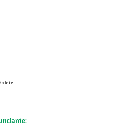
da lote
nciante: