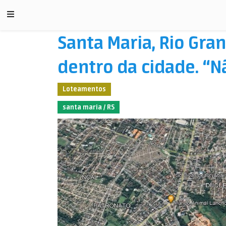
Santa Maria, Rio Gra
dentro da cidade. “Nã
Loteamentos
santa maria / RS