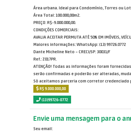
Área urbana. Ideal para Condomínio, Torres ou L
Área Total: 100.000,00m2.
PREÇO: R$-9.000.000,00.
CONDIÇÕES COMERCIAIS:
AVALIA ACEITAR PERMUTA ATÉ 50% EM IMÓVEIS, VEÍC
Maiores informações: WhatsApp: (13) 99726.0772
Dante Micheline Neto – CRECI/SP: 30031/F
Ref.: Z017PR.
ATENÇÃO! Todas as informações foram fornecidas 
serão confirmadas e poderão ser alteradas, mud
Só aceitamos parceria com corretor credenciado 
R$ 9.000.000,00
(13)99726-0772
Envie uma mensagem para o anu
Seu email: