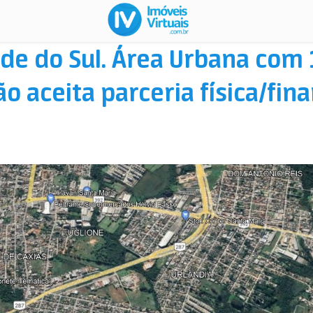
nde do Sul. Área Urbana com 
o aceita parceria física/fin