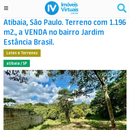
Atibaia, São Paulo. Terreno com 1.196
m2., a VENDA no bairro Jardim
Estância Brasil.
Lotes e Terrenos
atibaia / SP