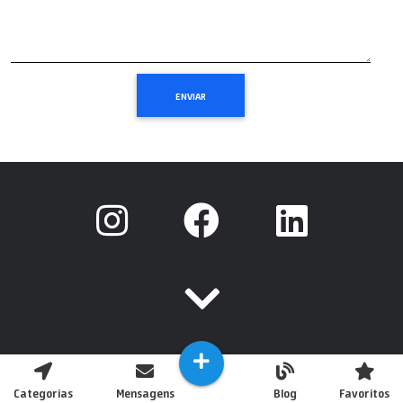
Categorias
Mensagens
Blog
Favoritos
Copyright © 2020 Todos os Direitos Reservados