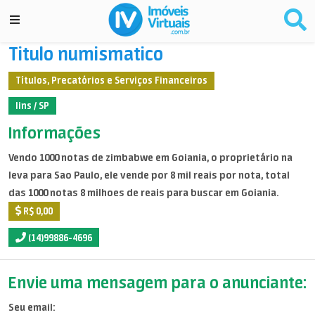
Titulo numismatico
Títulos, Precatórios e Serviços Financeiros
lins / SP
Informações
Vendo 1000 notas de zimbabwe em Goiania, o proprietário na
leva para Sao Paulo, ele vende por 8 mil reais por nota, total
das 1000 notas 8 milhoes de reais para buscar em Goiania.
R$ 0,00
(14)99886-4696
Envie uma mensagem para o anunciante:
Seu email: