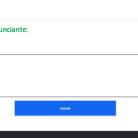
nciante: