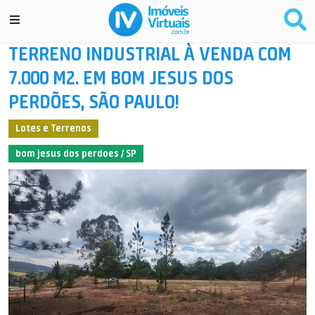
TERRENO INDUSTRIAL À VENDA COM
7.000 M2. EM BOM JESUS DOS
PERDÕES, SÃO PAULO!
Lotes e Terrenos
bom jesus dos perdoes / SP