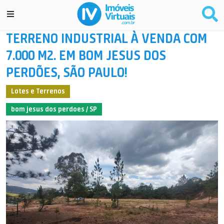
TERRENO INDUSTRIAL À VENDA COM
7.000 M2. EM BOM JESUS DOS
PERDÕES, SÃO PAULO!
Lotes e Terrenos
bom jesus dos perdoes / SP