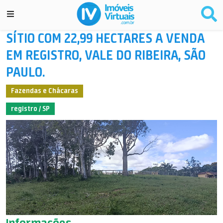
SÍTIO COM 22,99 HECTARES A VENDA
EM REGISTRO, VALE DO RIBEIRA, SÃO
PAULO.
Fazendas e Chácaras
registro / SP
Informações