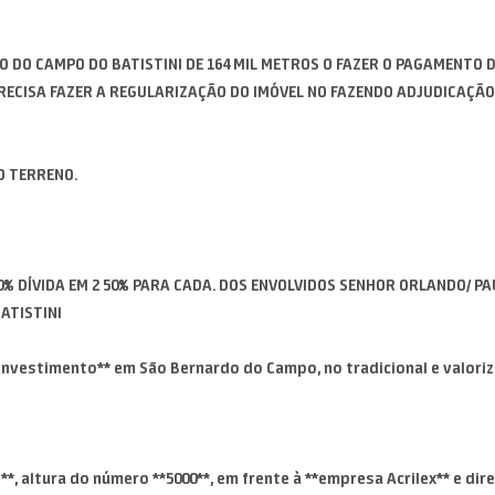
 DO CAMPO DO BATISTINI DE 164 MIL METROS O FAZER O PAGAMENTO D
RECISA FAZER A REGULARIZAÇÃO DO IMÓVEL NO FAZENDO ADJUDICAÇÃO
O TERRENO.
% DÍVIDA EM 2 50% PARA CADA. DOS ENVOLVIDOS SENHOR ORLANDO/ PAU
ATISTINI
vestimento** em São Bernardo do Campo, no tradicional e valorizad
*, altura do número **5000**, em frente à **empresa Acrilex** e dir