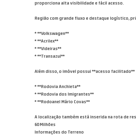
proporciona alta visibilidade e fácil acesso.
Região com grande fluxo e destaque logístico, p
* **Volkswagen**
* **Acrilex**
* **Videiras**
* **Transazul**
Além disso, o imóvel possui **acesso facilitado**
* **Rodovia Anchieta**
* **Rodovia dos Imigrantes**
* **Rodoanel Mário Covas**
A localização também está inserida na rota de res
60 Milhões
Informações do Terreno