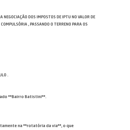
A NEGOCIAÇÃO DOS IMPOSTOS DE IPTU NO VALOR DE
 COMPULSÓRIA , PASSANDO O TERRENO PARA OS
LO .
o **Bairro Batistini**.
etamente na **rotatória da via**, o que