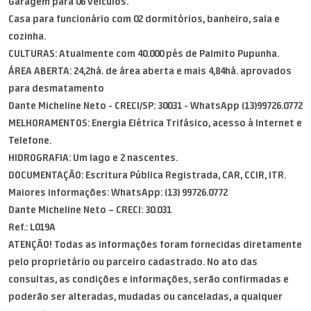
Garagem para 06 veículos.
Casa para funcionário com 02 dormitórios, banheiro, sala e
cozinha.
CULTURAS: Atualmente com 40.000 pés de Palmito Pupunha.
ÁREA ABERTA: 24,2há. de área aberta e mais 4,84há. aprovados
para desmatamento
Dante Micheline Neto - CRECI/SP: 30031 - WhatsApp (13)99726.0772
MELHORAMENTOS: Energia Elétrica Trifásico, acesso à Internet e
Telefone.
HIDROGRAFIA: Um lago e 2 nascentes.
DOCUMENTAÇÃO: Escritura Pública Registrada, CAR, CCIR, ITR.
Maiores informações: WhatsApp: (13) 99726.0772
Dante Micheline Neto – CRECI: 30.031
Ref.: L019A
ATENÇÃO! Todas as informações foram fornecidas diretamente
pelo proprietário ou parceiro cadastrado. No ato das
consultas, as condições e informações, serão confirmadas e
poderão ser alteradas, mudadas ou canceladas, a qualquer