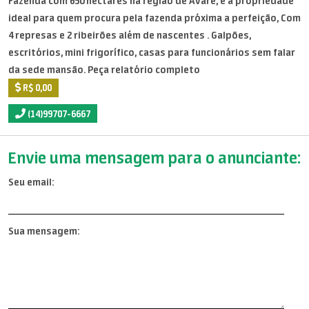
Fazenda com 650 hectares na região de Avaré, é a propriedade
ideal para quem procura pela fazenda próxima a perfeição, Com
4 represas e 2 ribeirões além de nascentes . Galpões,
escritórios, mini frigorífico, casas para funcionários sem falar
da sede mansão. Peça relatório completo
R$ 0,00
(14)99707-6667
Envie uma mensagem para o anunciante:
Seu email:
Sua mensagem: