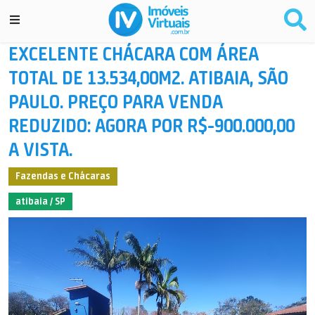
EXCELENTE CHÁCARA COM ÁREA
TOTAL DE 13.534,00M2. ATIBAIA, SÃO
PAULO. PREÇO PARA VENDA
REDUZIDO: AGORA POR R$-900.000,00
A VISTA.
Fazendas e Chácaras
atibaia / SP