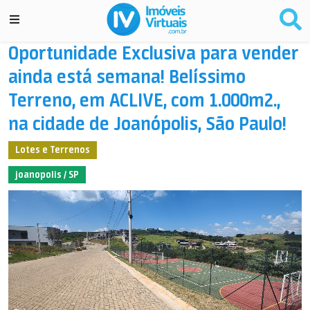
Oportunidade Exclusiva para vender
ainda está semana! Belíssimo
Terreno, em ACLIVE, com 1.000m2.,
na cidade de Joanópolis, São Paulo!
Lotes e Terrenos
joanopolis / SP