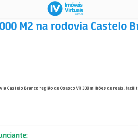
000 M2 na rodovia Castelo B
ia Castelo Branco região de Osasco VR 300 milhões de reais, facili
nciante: