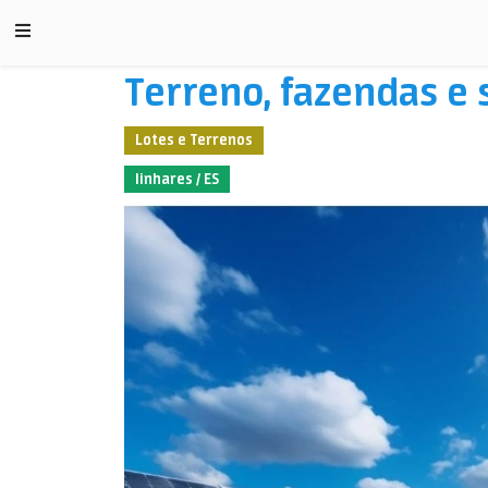
Terreno, fazendas e s
Lotes e Terrenos
linhares / ES