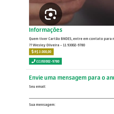
Informações
Quem tiver Cartão BNDES, entre em contato para n
?? Wesley Oliveira – 11 93002-9780
R$ 3.000,00
(11)93002-9780
Envie uma mensagem para o anu
Seu email:
Sua mensagem: