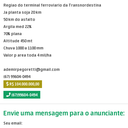
Regiao do terminal ferroviario da Transnordestina
Ja planta soja 20 km
50 km do asfalto
Argila med 22%
70% plana
Altitude 450 mt
Chuva 1000 a 1100 mm
Valor p area toda 4 mil/ha
ademirpegoretti@gmail.com
(67) 99604-0494
R$ 104.000.000,00
(67)99604-0494
Envie uma mensagem para o anunciante:
Seu email: