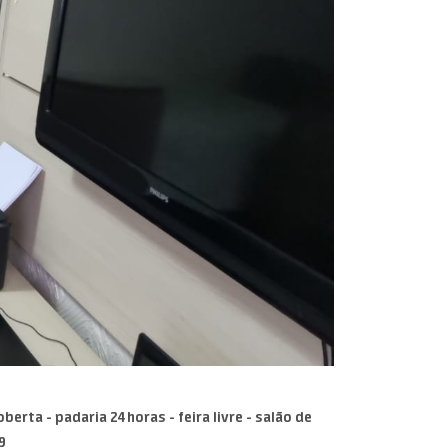
rta - padaria 24 horas - feira livre - salão de
9