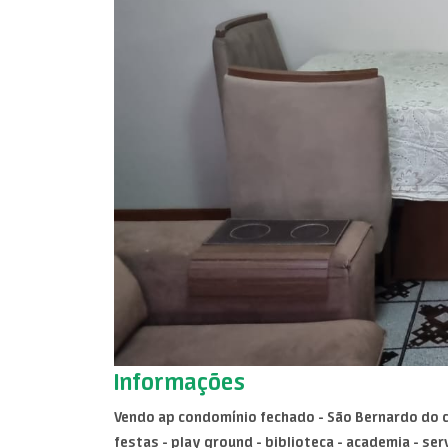
Informações
Vendo ap condomínio fechado - São Bernardo do camp
festas - play ground - biblioteca - academia - ser