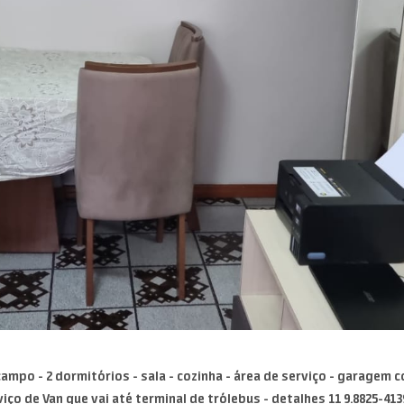
o - 2 dormitórios - sala - cozinha - área de serviço - garagem cobe
viço de Van que vai até terminal de trólebus - detalhes 11 9.8825-413