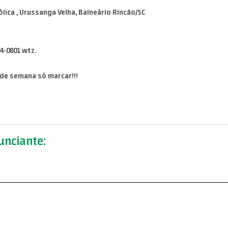
ólica , Urussanga Velha, Balneário Rincão/SC
4-0801 wtz.
 de semana só marcar!!!
nciante: