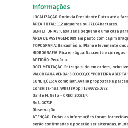
Informações
LOCALIZAÇÃO: Rodovia Presidente Dutra até a faze
ÁREA TOTAL: 112 alqueires ou 271,04 hectares.
BENFEITORIAS: Casa sede pequena e uma casa para
ÁREA DE PASTAGEM: 90% em pasto com capim braqu
TOPOGRAFIA: Baixa/média. (Plana e levemente ondu
HIDROGRAFIA: Rica em água. Nascente e córregos.
APTIDÃO: Pecuária.
DOCUMENTAÇÃO: Entrega tudo em ordem, inclusive
VALOR PARA VENDA: 5.000.000,00 “PORTEIRA ABERTA
CONDIÇÕES: A combinar. Avalia propostas e parcel
Consulte-nos: WhatsApp: (13)99726.0772
Dante M. Neto – CRECI 30031/F.
Ref.: G071F
Observação:
ATENÇÃO! Todas as informações foram fornecidas 
serão confirmadas e poderão ser alteradas, mud