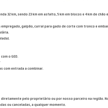
nda 32 km, sendo 23 km em asfalto, 5 km em blocos e 4 km de chão 
 empregado, galpão, curral para gado de corte com tronco e emba
iária.
lada).
 com o GEO.
”
as com entrada a combinar.
diretamente pelo proprietário ou por nosso parceiro na região. No
adas ou canceladas, a qualquer momento.