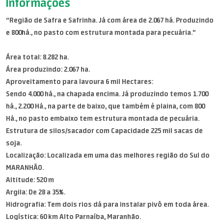
Informações
“Região de Safra e Safrinha. Já com área de 2.067 há. Produzindo
e 800há., no pasto com estrutura montada para pecuária.”
Área total: 8.282 ha.
Área produzindo: 2.067 ha.
Aproveitamento para lavoura 6 mil Hectares:
Sendo 4.000 há., na chapada encima. Já produzindo temos 1.700
há., 2.200 Há., na parte de baixo, que também é plaina, com 800
Há., no pasto embaixo tem estrutura montada de pecuária.
Estrutura de silos/sacador com Capacidade 225 mil sacas de
soja.
Localização: Localizada em uma das melhores região do Sul do
MARANHÃO.
Altitude: 520 m
Argila: De 28 a 35%.
Hidrografia: Tem dois rios dá para instalar pivô em toda área.
Logística: 60 km Alto Parnaíba, Maranhão.