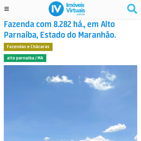
Fazenda com 8.282 há., em Alto
Parnaíba, Estado do Maranhão.
Fazendas e Chácaras
alto parnaiba / MA