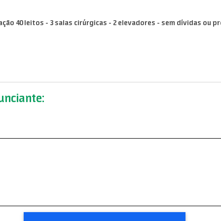
ção 40 leitos - 3 salas cirúrgicas - 2 elevadores - sem dívidas ou p
nciante: