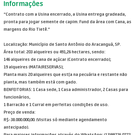
Informações
“Contrato com a Usina encerrado, a Usina entrega gradeada,
pronta para jogar semente de capim. Fund da área com Cana, as
margens do Rio Tietê.”
Localização: Município de Santo Antônio do Aracanguá, SP.
Área total: 203 alqueires ou 491,26 hectares, sendo:
146 alqueires de cana de açúcar (Contrato encerrado);
19 alqueires (MATA(RESERVAS);
Planta mais 20 alqueires que est[a na pecuária e restante não
planta, mas também está com gado.
BENFEITORIAS: 1 Casa sede, 1 Casa administrador, 2 Casas para
funcionários,
1 Barracão e 1 Curral em perfeitas condições de uso.
Preço de venda:
R$-38.000.000,00. (Visitas só mediante agendamento
antecipado).
Para maiores informações através do WhatsApp: (13)99726.0772