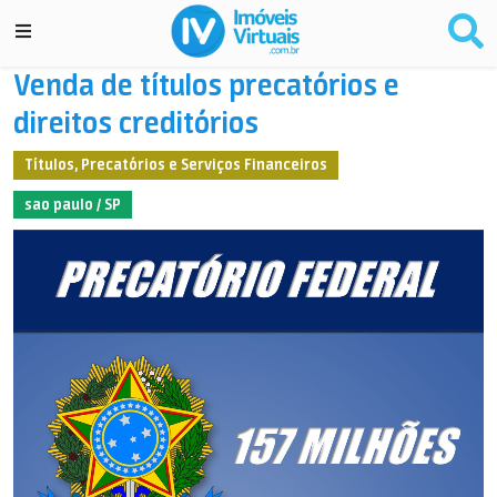
Venda de títulos precatórios e
direitos creditórios
Títulos, Precatórios e Serviços Financeiros
sao paulo / SP